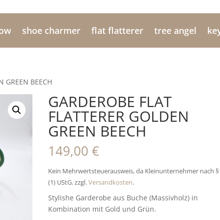
now
shoe charmer
flat flatterer
tree angel
ke
EN GREEN BEECH
GARDEROBE FLAT
FLATTERER GOLDEN
GREEN BEECH
149,00
€
Kein Mehrwertsteuerausweis, da Kleinunternehmer nach §
(1) UStG.
zzgl.
Versandkosten
.
Stylishe Garderobe aus Buche (Massivholz) in
Kombination mit Gold und Grün.