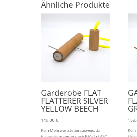
Ähnliche Produkte
Garderobe FLAT
G
FLATTERER SILVER
FL
YELLOW BEECH
G
149,00
€
159
Kein Mehrwertsteuerausweis, da
Kein
Kleinunternehmer nach §19 (1) UStG.
Klei