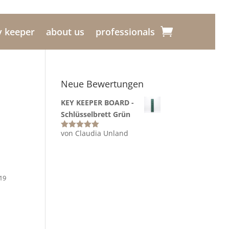
y keeper
about us
professionals
Neue Bewertungen
KEY KEEPER BOARD -
Schlüsselbrett Grün
von Claudia Unland
Bewertet
mit
5
von 5
19