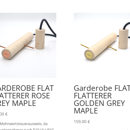
ARDEROBE FLAT
Garderobe FLA
ATTERER ROSE
FLATTERER
REY MAPLE
GOLDEN GREY
MAPLE
,00
€
159,00
€
 Mehrwertsteuerausweis, da
nunternehmer nach §19 (1) UStG.