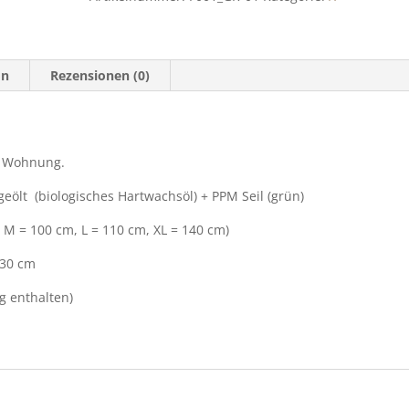
BEECH
Menge
on
Rezensionen (0)
r Wohnung.
eölt (biologisches Hartwachsöl) + PPM Seil (grün)
, M = 100 cm, L = 110 cm, XL = 140 cm)
 30 cm
g enthalten)