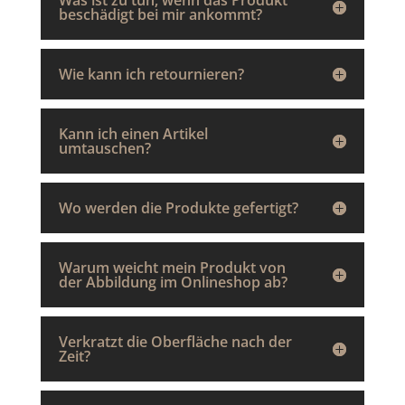
Was ist zu tun, wenn das Produkt
beschädigt bei mir ankommt?
Wie kann ich retournieren?
Kann ich einen Artikel
umtauschen?
Wo werden die Produkte gefertigt?
Warum weicht mein Produkt von
der Abbildung im Onlineshop ab?
Verkratzt die Oberfläche nach der
Zeit?