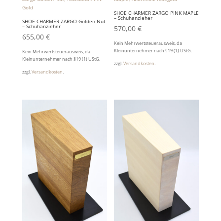
SHOE CHARMER ZARGO PINK MAPLE
– Schuhanzieher
SHOE CHARMER ZARGO Golden Nut
– Schuhanzieher
570,00
€
655,00
€
Kein Mehrwertsteuerausweis, da
Kleinunternehmer nach §19 (1) UStG.
Kein Mehrwertsteuerausweis, da
Kleinunternehmer nach §19 (1) UStG.
zzgl.
Versandkosten
.
zzgl.
Versandkosten
.