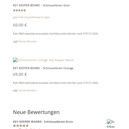
KEY KEEPER BOARD – Schlüsselbrett Grün
Bewertet
mit
geprüfte Gesamtbewertungen
5.00
von 5
69,00
€
Kein Mehrwertsteuerausweis, da Kleinunternehmer nach §19 (1) UStG.
zzgl.
Versandkosten
.
KEY KEEPER BOARD – Schlüsselbrett Orange
69,00
€
Kein Mehrwertsteuerausweis, da Kleinunternehmer nach §19 (1) UStG.
zzgl.
Versandkosten
.
Neue Bewertungen
KEY KEEPER BOARD - Schlüsselbrett Grün