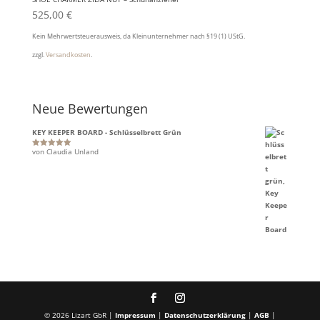
525,00
€
Kein Mehrwertsteuerausweis, da Kleinunternehmer nach §19 (1) UStG.
zzgl.
Versandkosten
.
Neue Bewertungen
KEY KEEPER BOARD - Schlüsselbrett Grün
von Claudia Unland
Bewertet mit
5
von 5
© 2026 Lizart GbR |
Impressum
|
Datenschutzerklärung
|
AGB
|