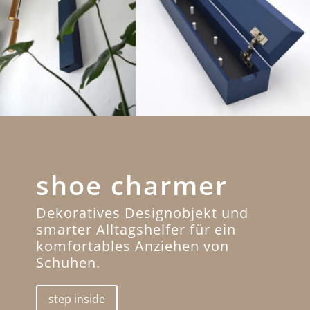
shoe charmer
Dekoratives Designobjekt und
smarter Alltagshelfer für ein
komfortables Anziehen von
Schuhen.
step inside