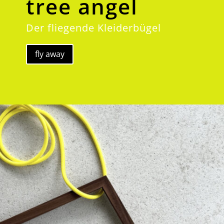
tree angel
Der fliegende Kleiderbügel
fly away